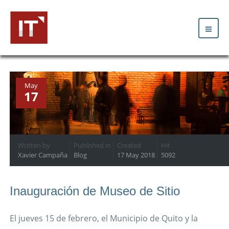
May
17
Written by
Published in
Created
Hit
Xavier Campaña
Blog
17 May 2018
5092
Inauguración de Museo de Sitio
El jueves 15 de febrero, el Municipio de Quito y la