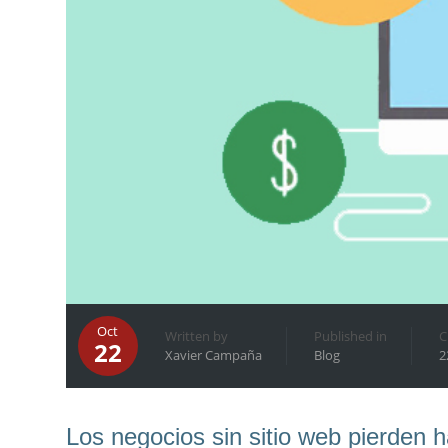
Oct
Written by
Published in
C
22
Xavier Campaña
Blog
2
Los negocios sin sitio web pierden 