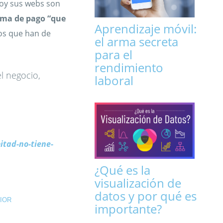
Hoy sus webs son
tema de pago “que
Aprendizaje móvil:
los que han de
el arma secreta
para el
rendimiento
l negocio,
laboral
tad-no-tiene-
¿Qué es la
visualización de
datos y por qué es
IOR
importante?