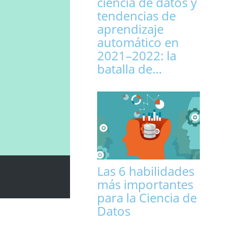
ciencia de datos y
tendencias de
aprendizaje
automático en
2021–2022: la
batalla de…
Las 6 habilidades
más importantes
para la Ciencia de
Datos