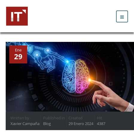
Ene
29
Written by
Published in
Created
Hit
Xavier Campaña
Blog
29 Enero 2024
4387