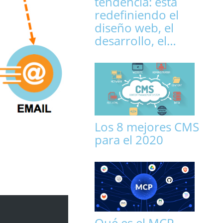
tendencia: está
redefiniendo el
diseño web, el
desarrollo, el…
Los 8 mejores CMS
para el 2020
Qué es el MCP