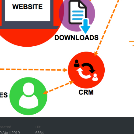
reated
Hit
0 Abril 2019
6564