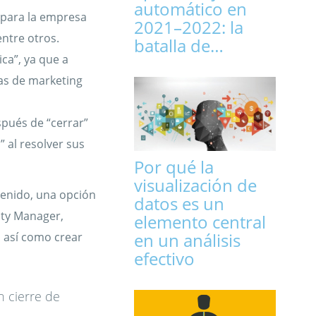
automático en
a para la empresa
2021–2022: la
ntre otros.
batalla de…
ica”, ya que a
as de marketing
spués de “cerrar”
” al resolver sus
Por qué la
visualización de
tenido, una opción
datos es un
ity Manager,
elemento central
en un análisis
s así como crear
efectivo
n cierre de