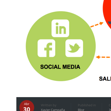
Abr
Written by
Published in
C
30
Xavier Campaña
Blog
3