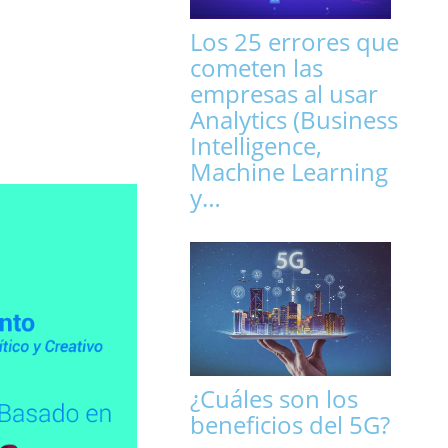
Los 25 errores que
cometen las
empresas al usar
Analytics (Business
Intelligence,
Machine Learning
y…
¿Cuáles son los
beneficios del 5G?