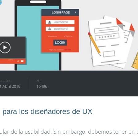
reated
Hit
1 Abril 2019
16496
d para los diseñadores de UX
ular de la usabilidad. Sin embargo, debemos tener en