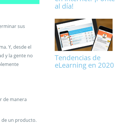
al día!
terminar sus
ma. Y, desde el
ad y la gente no
Tendencias de
eLearning en 2020
mplemente
lar de manera
n de un producto.