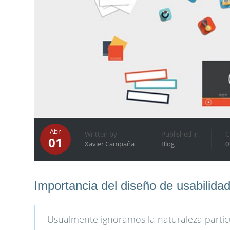
Abr
Written by
Published in
C
01
Xavier Campaña
Blog
0
Importancia del diseño de usabilida
Usualmente ignoramos la naturaleza partic