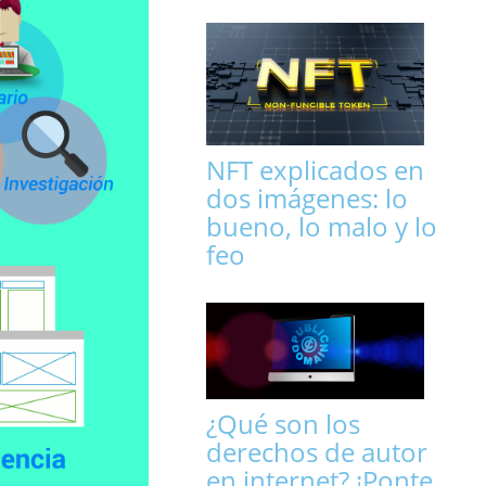
NFT explicados en
dos imágenes: lo
bueno, lo malo y lo
feo
¿Qué son los
derechos de autor
en internet? ¡Ponte